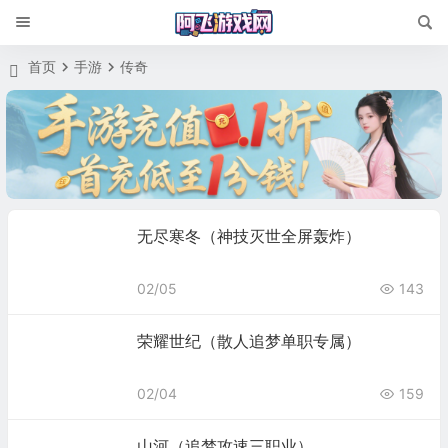
首页
手游
传奇
无尽寒冬（神技灭世全屏轰炸）
02/05
143
荣耀世纪（散人追梦单职专属）
02/04
159
山河（追梦攻速三职业）