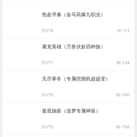
热血寻秦（金马高爆九职业）
01/18
112
屠龙英雄（万兽伏妖四种族）
01/17
124
无尽寒冬（专属挖掘机超超变）
01/16
140
釜底抽薪（追梦专属神装）
01/15
156