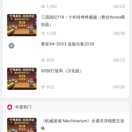
1,262
06/23
三国战纪119：十剑传奇终极版（整合fbneo模
3
拟器）
1,128
06/18
拳皇94-2003 改版合集2026
4
850
06/23
SD快打旋风（汉化版）
5
832
06/06
年度热门
《机械迷城 Machinarium》全通关详细图文攻
1
略