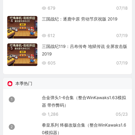
679
07/18
三国战纪：逐鹿中原 劳动节庆祝版 2019
4
612
07/19
三国战纪119：吕布传奇 地狱传说 全屏攻击版
5
2019
605
07/19
本季热门
合金弹头1-6合集（整合WinKawaks1.63模拟
1
器 带作弊码）
1,286
05/23
拳皇系列 终极改版合集（整合WinKawaks1.6
2
0模拟器）