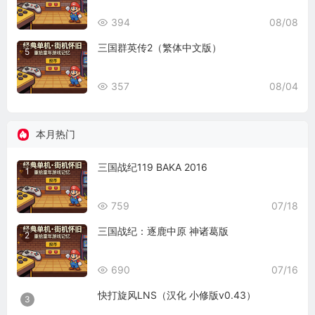
394
08/08
三国群英传2（繁体中文版）
5
357
08/04
本月热门
三国战纪119 BAKA 2016
1
759
07/18
三国战纪：逐鹿中原 神诸葛版
2
690
07/16
快打旋风LNS（汉化 小修版v0.43）
3