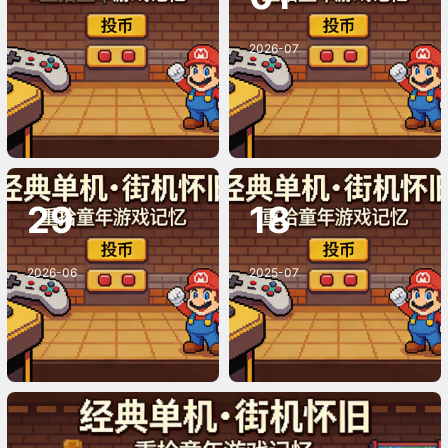
2026-07
4K萨拉女王比基尼专
场时装秀 国际超级女
王舞台Ssera Queen
时装秀
29
18
2026-06
2025-07
金娜贞（Kim Na Jun
《抗日：血战上海
g）8K写真集
滩》游戏场景
《超能战警 VS 街头霸王》游戏截图