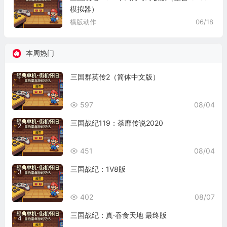
模拟器）
横版动作
06/18
本周热门
三国群英传2（简体中文版）
1
597
08/04
三国战纪119：荼靡传说2020
2
451
08/04
三国战纪：1V8版
3
402
08/07
三国战纪：真·吞食天地 最终版
4