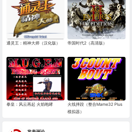
通灵王：精神大师（汉化版）
帝国时代2（高清版）
拳皇：风云再起 火焰咆哮
火线摔跤（整合Mame32 Plus
模拟器）
发表评论