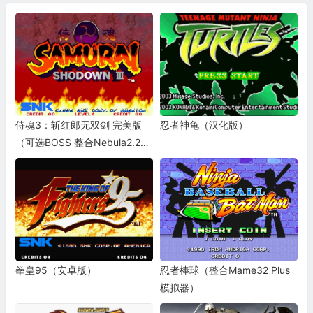
侍魂3：斩红郎无双剑 完美版
忍者神龟（汉化版）
（可选BOSS 整合Nebula2.24
模拟器 带作弊码）
拳皇95（安卓版）
忍者棒球（整合Mame32 Plus
模拟器）