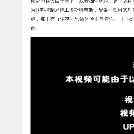
秘密即将大白于天下，或者确切地说，是作家即
为联邦控制局特工埃斯特韦斯，配备一款用来对
施，那里有（生存）恐怖体验正等着你。《心灵杀手2
台。