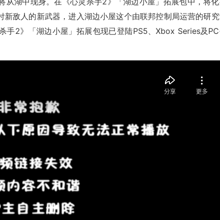
将从湖中现身。在《心灵杀手2》「湖边小屋」拓展包中，将化
付新敌人的新武器，进入湖边小屋这个由联邦控制局运营的研究
》「湖边小屋」拓展包现已登陆PS5、Xbox Series及P