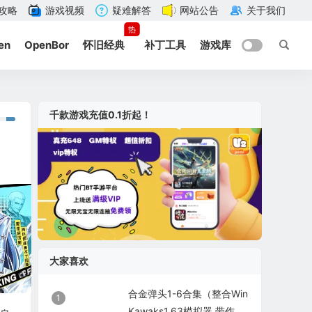
攻略
游戏视频
疑难解答
网站公告
关于我们
热
en
OpenBor
怀旧经典
补丁工具
游戏库
千款游戏充值0.1折起！
大家喜欢
合金弹头1-6合集（整合Win
1
Kawaks1.63模拟器 带作弊