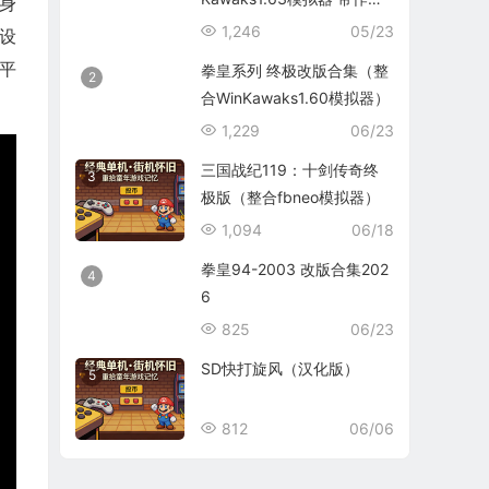
身
码）
1,246
05/23
设
C平
拳皇系列 终极改版合集（整
2
合WinKawaks1.60模拟器）
1,229
06/23
三国战纪119：十剑传奇终
3
极版（整合fbneo模拟器）
1,094
06/18
拳皇94-2003 改版合集202
4
6
825
06/23
SD快打旋风（汉化版）
5
812
06/06