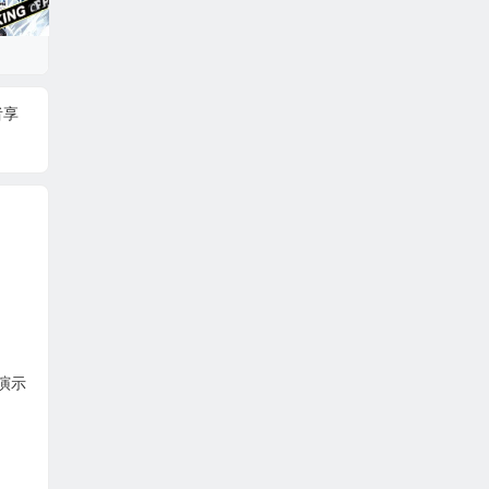
者享
。
演示