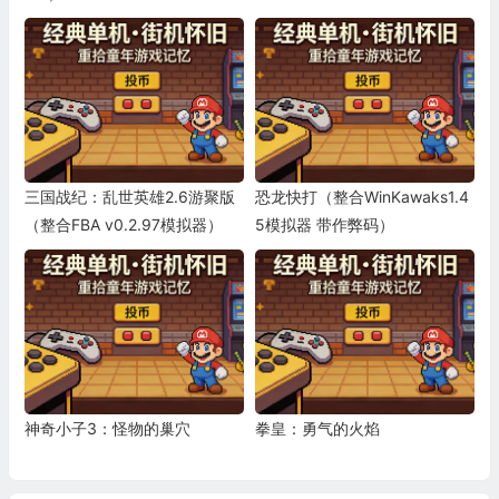
三国战纪：乱世英雄2.6游聚版
恐龙快打（整合WinKawaks1.4
（整合FBA v0.2.97模拟器）
5模拟器 带作弊码）
神奇小子3：怪物的巢穴
拳皇：勇气的火焰