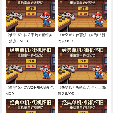
《拳皇15》神乐千鹤 x 塑纤美
《拳皇15》伊丽莎白变为P5新
（清凉）MOD
岛真MOD
《拳皇15》CVS2不知火舞配色
《拳皇15》坂崎百合 崔女士(墨
MOD
镜版)MOD