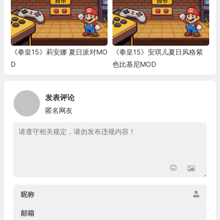
《拳皇15》莉安娜 夏日派对MO
《拳皇15》安琪儿夏日风格紫
D
色比基尼MOD
发表评论
匿名网友
昵称
邮箱