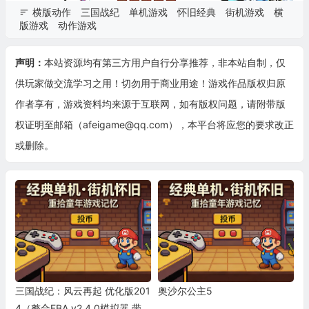
横版动作
三国战纪
单机游戏
怀旧经典
街机游戏
横
版游戏
动作游戏
声明：
本站资源均有第三方用户自行分享推荐，非本站自制，仅
供玩家做交流学习之用！切勿用于商业用途！游戏作品版权归原
作者享有，游戏资料均来源于互联网，如有版权问题，请附带版
权证明至邮箱（afeigame@qq.com），本平台将应您的要求改正
或删除。
三国战纪：风云再起 优化版201
奥沙尔公主5
4（整合FBA v2.4.0模拟器 带作