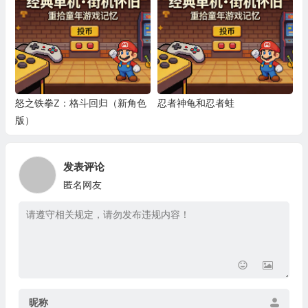
怒之铁拳Z：格斗回归（新角色
忍者神龟和忍者蛙
版）
发表评论
匿名网友
昵称