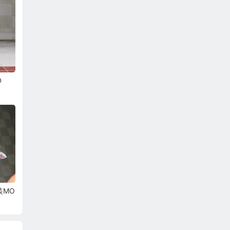
D
装MO