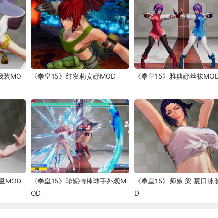
娥装MO
《拳皇15》红发莉安娜MOD
《拳皇15》雅典娜丝袜MO
星MOD
《拳皇15》珍妮特棒球手外观M
《拳皇15》师娘 梁 夏日泳
OD
D