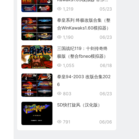
码）
1,219
05/23
拳皇系列 终极改版合集（整
2
合WinKawaks1.60模拟器）
1,190
06/23
三国战纪119：十剑传奇终
3
极版（整合fbneo模拟器）
1,055
06/18
拳皇94-2003 改版合集202
4
6
803
06/23
SD快打旋风（汉化版）
5
791
06/06