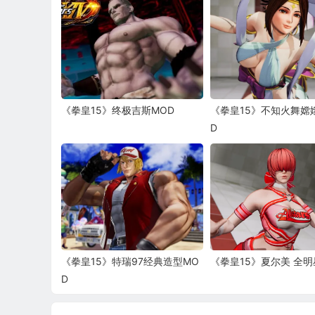
《拳皇15》终极吉斯MOD
《拳皇15》不知火舞嫦
D
《拳皇15》特瑞97经典造型MO
《拳皇15》夏尔美 全明
D