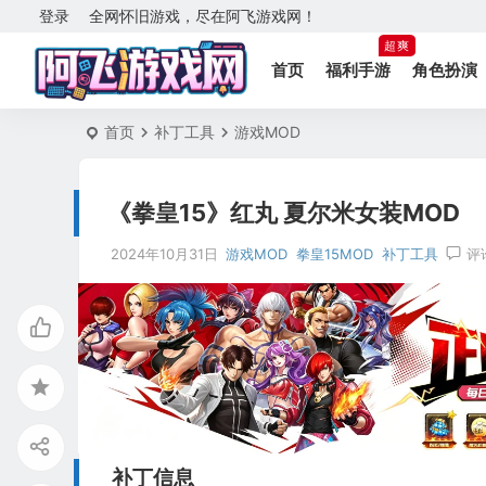
登录
全网怀旧游戏，尽在阿飞游戏网！
超爽
首页
福利手游
角色扮演
首页
补丁工具
游戏MOD
《拳皇15》红丸 夏尔米女装MOD
2024年10月31日
游戏MOD
拳皇15MOD
补丁工具
评
补丁信息