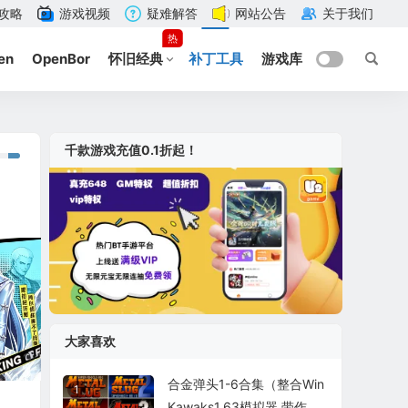
攻略
游戏视频
疑难解答
网站公告
关于我们
热
en
OpenBor
怀旧经典
补丁工具
游戏库
千款游戏充值0.1折起！
大家喜欢
合金弹头1-6合集（整合Win
1
Kawaks1.63模拟器 带作弊