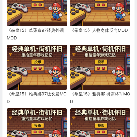
《拳皇15》草薙京97经典外观
《拳皇15》人物身体反向MOD
MOD
《拳皇15》雅典娜97版长发MO
《拳皇15》雅典娜 街霸将军MO
D
D