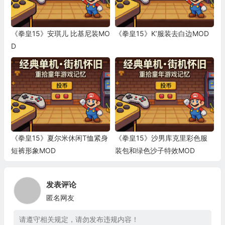
《拳皇15》安琪儿 比基尼装MO
《拳皇15》K’服装去白边MOD
D
《拳皇15》夏尔米休闲T恤紧身
《拳皇15》沙男库克里彩色服
短裤形象MOD
装包和绿色沙子特效MOD
发表评论
匿名网友