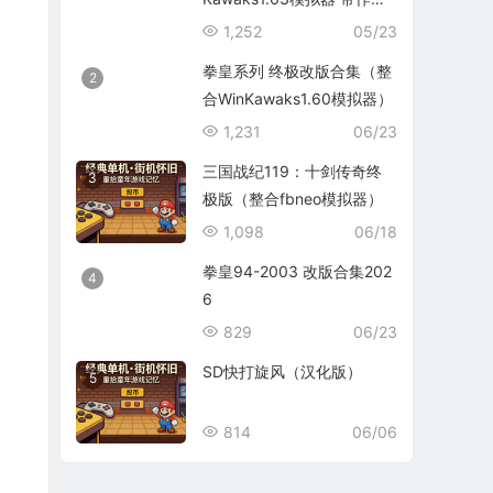
码）
1,252
05/23
拳皇系列 终极改版合集（整
2
合WinKawaks1.60模拟器）
1,231
06/23
三国战纪119：十剑传奇终
3
极版（整合fbneo模拟器）
1,098
06/18
拳皇94-2003 改版合集202
4
6
829
06/23
SD快打旋风（汉化版）
5
814
06/06