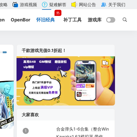
攻略
游戏视频
疑难解答
网站公告
关于我们
热
en
OpenBor
怀旧经典
补丁工具
游戏库
千款游戏充值0.1折起！
大家喜欢
合金弹头1-6合集（整合Win
1
Kawaks1.63模拟器 带作弊