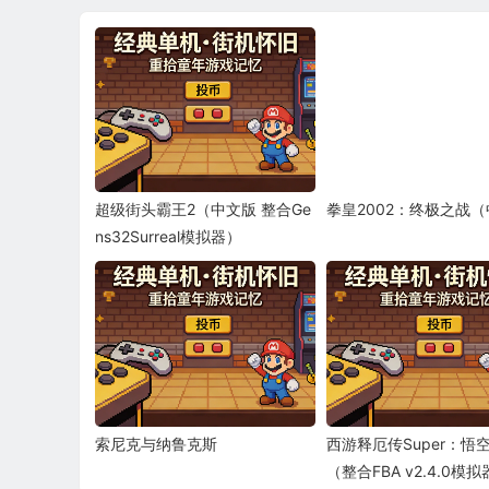
超级街头霸王2（中文版 整合Ge
拳皇2002：终极之战
ns32Surreal模拟器）
索尼克与纳鲁克斯
西游释厄传Super：悟
（整合FBA v2.4.0模