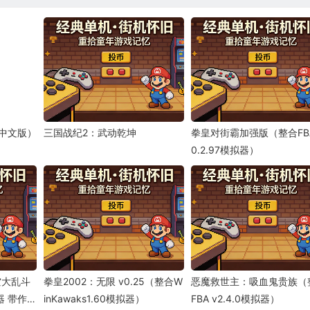
（中文版）
三国战纪2：武动乾坤
拳皇对街霸加强版（整合FBA
0.2.97模拟器）
空大乱斗
拳皇2002：无限 v0.25（整合W
恶魔救世主：吸血鬼贵族（
拟器 带作弊
inKawaks1.60模拟器）
FBA v2.4.0模拟器）