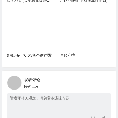
禁地之战（零氪送充爆爆爆）
塔防召唤师（0.1折暴打策划）
暗黑远征（0.05折圣剑神罚）
冒险守护
发表评论
匿名网友