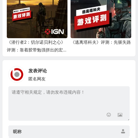
《潜行者2：切尔诺贝利之心》
《逃离塔科夫》评测：先驱失路
评测：靠着胶带勉强拼出的宏大
世界
发表评论
匿名网友
昵称