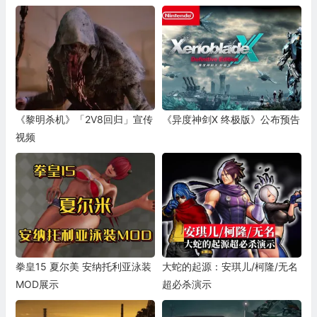
《黎明杀机》「2V8回归」宣传
《异度神剑X 终极版》公布预告
视频
拳皇15 夏尔美 安纳托利亚泳装
大蛇的起源：安琪儿/柯隆/无名
MOD展示
超必杀演示