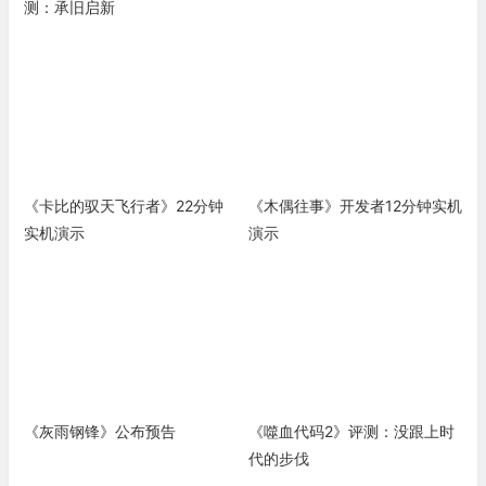
测：承旧启新
《卡比的驭天飞行者》22分钟
《木偶往事》开发者12分钟实机
实机演示
演示
《灰雨钢锋》公布预告
《噬血代码2》评测：没跟上时
代的步伐