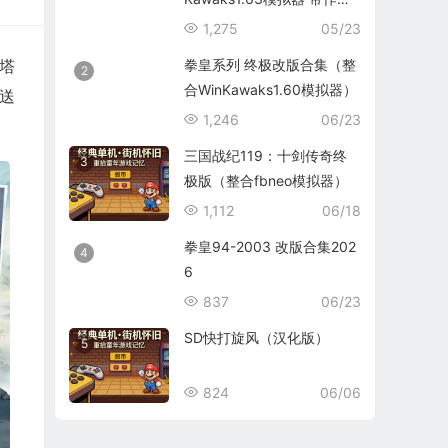
码）
1,275
05/23
拳皇系列 终极改版合集（整
塔
2
合WinKawaks1.60模拟器）
送
1,246
06/23
三国战纪119：十剑传奇终
3
极版（整合fbneo模拟器）
1,112
06/18
拳皇94-2003 改版合集202
4
6
837
06/23
SD快打旋风（汉化版）
5
824
06/06