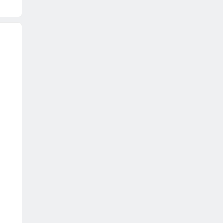
。
）
）