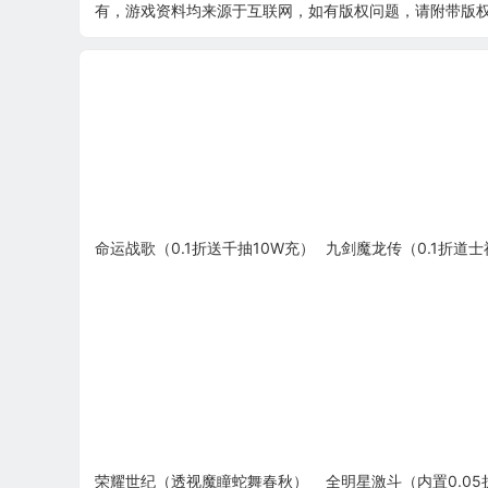
有，游戏资料均来源于互联网，如有版权问题，请附带版权证明
命运战歌（0.1折送千抽10W充）
九剑魔龙传（0.1折道
荣耀世纪（透视魔瞳蛇舞春秋）
全明星激斗（内置0.05