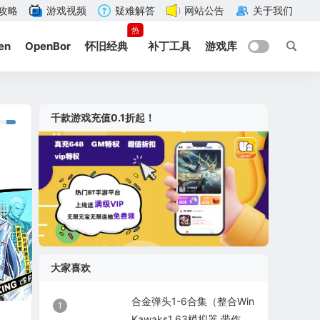
攻略
游戏视频
疑难解答
网站公告
关于我们
热
en
OpenBor
怀旧经典
补丁工具
游戏库
千款游戏充值0.1折起！
大家喜欢
合金弹头1-6合集（整合Win
1
Kawaks1.63模拟器 带作弊