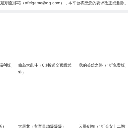
至邮箱（afeigame@qq.com），本平台将应您的要求改正或删除
士福利版）
仙岛大乱斗（0.1折送全顶级武
我的英雄之路（1折免费版
将）
折）
大屠龙（玄蛮量劫爆爆爆）
云墨剑舞（1折长安十二阙