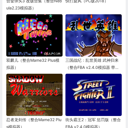
合金弹头3 改版合集（整合Neb
快打旋风（PC版2018）
ula2.23模拟器）
双麟儿（整合Mame32 Plus模
三国战纪：乱世英雄 武神归来
拟器）
（整合FBA v2.4.0模拟器 带作
弊码）
忍者龙剑传（整合Mame32 Plu
街头霸王2：冠军 惩罚版（整合
s模拟器）
FBA v2.4.0模拟器）