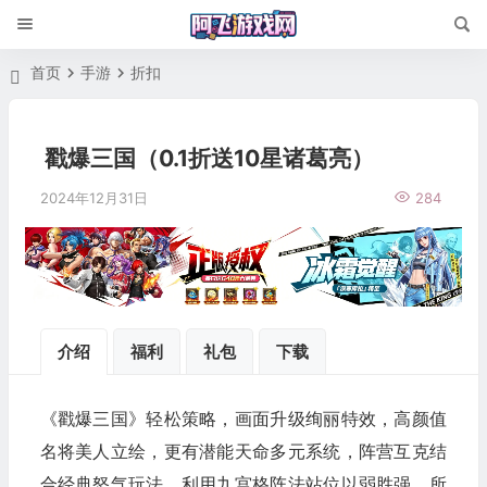
首页
手游
折扣
戳爆三国（0.1折送10星诸葛亮）
2024年12月31日
284
介绍
福利
礼包
下载
《戳爆三国》轻松策略，画面升级绚丽特效，高颜值
名将美人立绘，更有潜能天命多元系统，阵营互克结
合经典怒气玩法，利用九宫格阵法站位以弱胜强，所