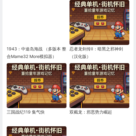
1943：中途岛海战 （多版本 整
忍者龙剑传II：暗黑之邪神剑
合Mame32 More模拟器）
（汉化版）
三国战纪119 集气快
双截龙：邪恶势力崛起