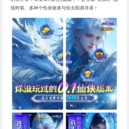
炫时装、多种个性坐骑来与你太阳肩并肩！