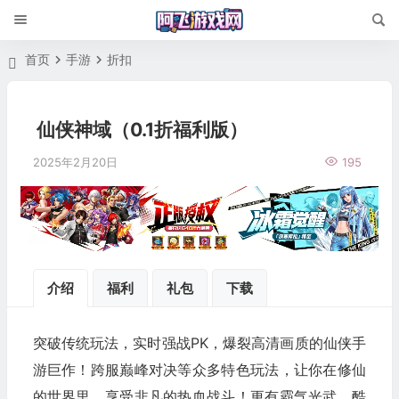
首页
手游
折扣
仙侠神域（0.1折福利版）
2025年2月20日
195
介绍
福利
礼包
下载
突破传统玩法，实时强战PK，爆裂高清画质的仙侠手
游巨作！跨服巅峰对决等众多特色玩法，让你在修仙
的世界里，享受非凡的热血战斗！更有霸气光武、酷