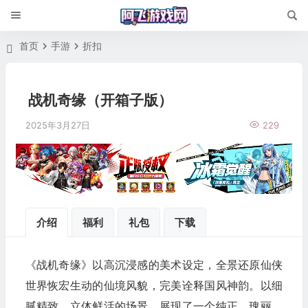
首页
手游
折扣
战机奇缘（开箱子版）
2025年3月27日
229
介绍
福利
礼包
下载
《战机奇缘》以高沉浸感的美术设定，全景还原仙侠
世界恢宏生动的仙境风貌，完美诠释国风神韵。以细
腻精致、立体鲜活的场景，展现了一个纯正、瑰丽、