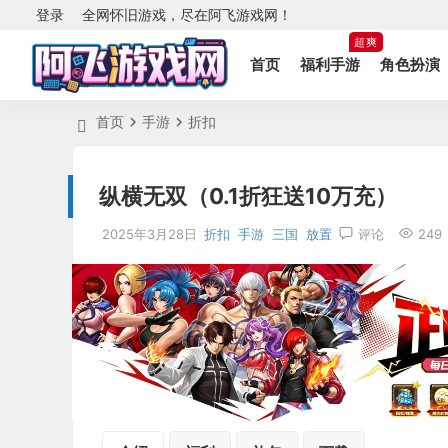
登录
全网怀旧游戏，尽在阿飞游戏网！
超爽
首页
福利手游
角色扮演
首页
手游
折扣
纵横无双（0.1折狂送10万充）
2025年3月28日
折扣
手游
三国
放置
评论
249