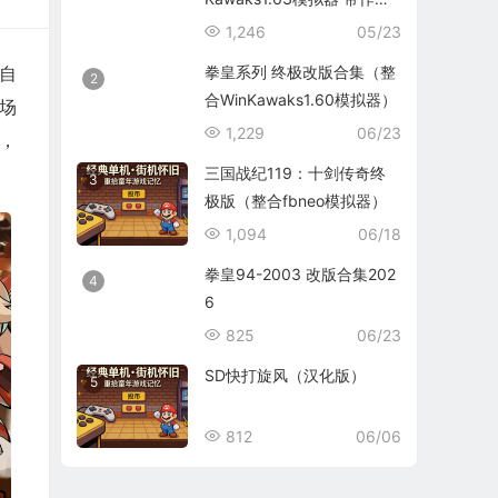
码）
1,246
05/23
拳皇系列 终极改版合集（整
自
2
合WinKawaks1.60模拟器）
场
1,229
06/23
，
三国战纪119：十剑传奇终
3
极版（整合fbneo模拟器）
1,094
06/18
拳皇94-2003 改版合集202
4
6
825
06/23
SD快打旋风（汉化版）
5
812
06/06