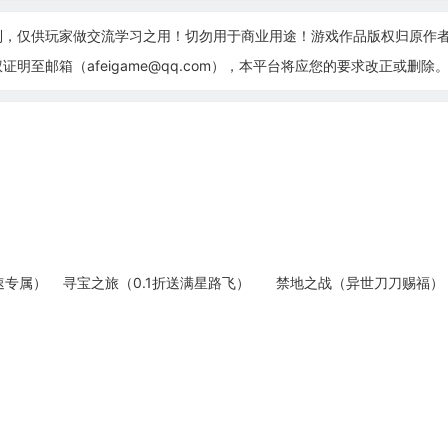
制，仅供玩家做交流学习之用！切勿用于商业用途！游戏作品版权归原作
至邮箱（afeigame@qq.com），本平台将应您的要求改正或删除
速专属）
寻宝之旅（0.1折送满星路飞）
禁地之战（异世刀刀赐福）