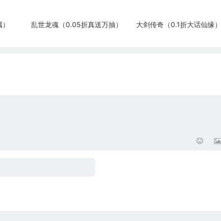
属）
乱世龙魂（0.05折真送万抽）
大剑传奇（0.1折大话仙缘