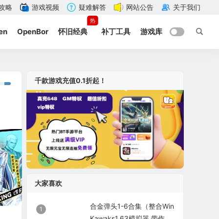
攻略
游戏视频
疑难解答
网站公告
关于我们
热
en
OpenBor
怀旧经典
补丁工具
游戏库
千款游戏充值0.1折起！
大家喜欢
合金弹头1-6合集（整合Win
1
Kawaks1.63模拟器 带作弊