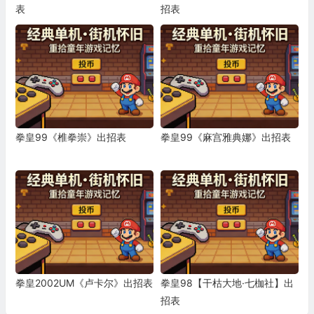
表
招表
拳皇99《椎拳崇》出招表
拳皇99《麻宫雅典娜》出招表
拳皇2002UM《卢卡尔》出招表
拳皇98【干枯大地·七枷社】出
招表