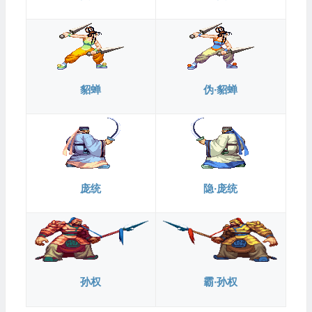
貂蝉
伪·貂蝉
庞统
隐·庞统
孙权
霸·孙权