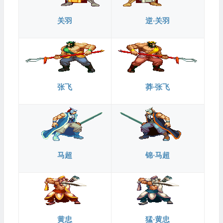
关羽
逆·关羽
张飞
莽·张飞
马超
锦·马超
黄忠
猛·黄忠