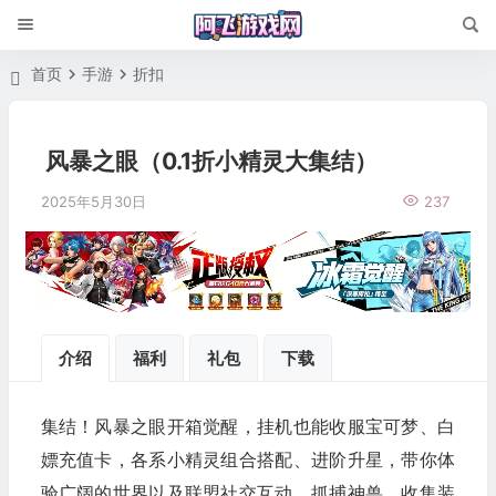
首页
手游
折扣
风暴之眼（0.1折小精灵大集结）
2025年5月30日
237
介绍
福利
礼包
下载
集结！风暴之眼开箱觉醒，挂机也能收服宝可梦、白
嫖充值卡，各系小精灵组合搭配、进阶升星，带你体
验广阔的世界以及联盟社交互动。抓捕神兽、收集装