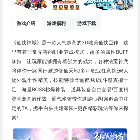
游戏介绍
游戏福利
游戏下载
《仙侠神域》是一款人气超高的3D唯美仙侠巨作，这
里有着非常完善的职业养成模式，超多的属性BUFF
加持，让玩家能够拥有着强大的战力，各种法宝神兵
将伴你一路同行遫游修仙天地!多种职业任意挑选!人
物外观个性精美，技能特效华丽酷炫!战斗感震撼十
足，海量BOSS秒爆神装，道具装备自由交易!百变精
灵萌宠并肩作战，霸气坐骑带你遨游仙界!邂逅命中注
定的TA，携手白头共建家园~更多精彩玩法等你来探
索!