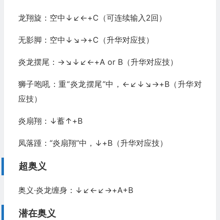
龙翔旋：空中↓↙←+C（可连续输入2回）
无影脚：空中↓↘→+C（升华对应技）
炎龙摆尾：→↘↓↙←+A or B（升华对应技）
狮子咆吼：重“炎龙摆尾”中，←↙↓↘→+B（升华对
应技）
炎扇翔：↓蓄↑+B
凤落踵：“炎扇翔”中，↓+B（升华对应技）
超奥义
奥义·炎龙缠身：↓↙←↙→+A+B
潜在奥义