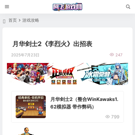
首页
游戏攻略
月华剑士2《李烈火》出招表
2025年7月23日
247
月华剑士2（整合WinKawaks1.
62模拟器 带作弊码）
799