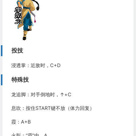
投技
浸透掌：近敌时，C+D
特殊技
龙追脚：对手倒地时，↑+C
息吹：按住START键不放（体力回复）
霞：A+B
火影：“霞”中，A