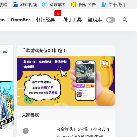
攻略
游戏视频
疑难解答
网站公告
关于我们
热
en
OpenBor
怀旧经典
补丁工具
游戏库
千款游戏充值0.1折起！
大家喜欢
合金弹头1-6合集（整合Win
1
Kawaks1.63模拟器 带作弊