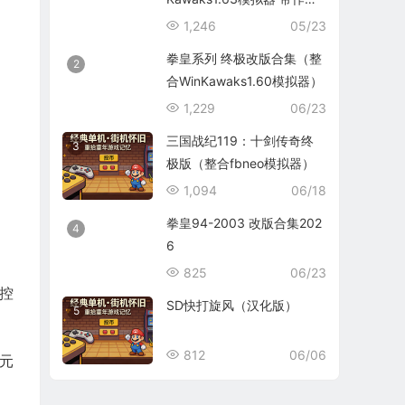
码）
1,246
05/23
拳皇系列 终极改版合集（整
2
合WinKawaks1.60模拟器）
1,229
06/23
三国战纪119：十剑传奇终
3
极版（整合fbneo模拟器）
1,094
06/18
拳皇94-2003 改版合集202
4
6
825
06/23
控
SD快打旋风（汉化版）
5
812
06/06
元