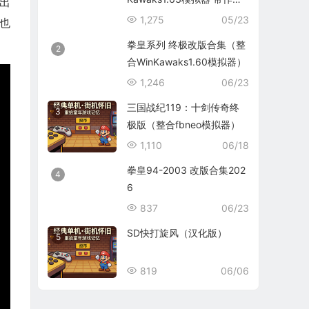
出
码）
1,275
05/23
也
拳皇系列 终极改版合集（整
2
合WinKawaks1.60模拟器）
1,246
06/23
三国战纪119：十剑传奇终
3
极版（整合fbneo模拟器）
1,110
06/18
拳皇94-2003 改版合集202
4
6
837
06/23
SD快打旋风（汉化版）
5
819
06/06