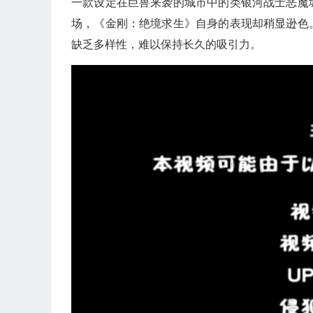
一款设定在巨兽来袭的城市中的类银河战士恶魔
场，《金刚：绝境求生》自身的表现却稍显逊色
缺乏多样性，难以保持长久的吸引力。