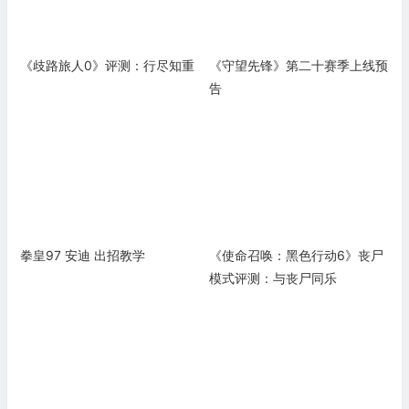
《歧路旅人0》评测：行尽知重
《守望先锋》第二十赛季上线预
告
拳皇97 安迪 出招教学
《使命召唤：黑色行动6》丧尸
模式评测：与丧尸同乐