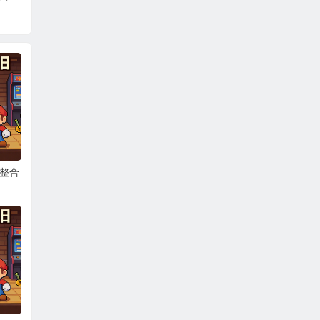
。
（整合