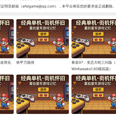
至邮箱（afeigame@qq.com），本平台将应您的要求改正或删除
（修改简化
铁甲万能侠
拳皇97：变态大蛇三问版
WinKawaks1.60模拟器）