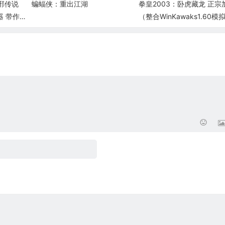
邪传说
蝙蝠侠：重出江湖
拳皇2003：卧虎藏龙 正宗
拟器 带作弊
（整合WinKawaks1.60模