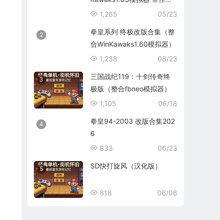
码）
1,265
05/23
拳皇系列 终极改版合集（整
2
合WinKawaks1.60模拟器）
1,238
06/23
三国战纪119：十剑传奇终
3
极版（整合fbneo模拟器）
1,105
06/18
拳皇94-2003 改版合集202
4
6
833
06/23
SD快打旋风（汉化版）
5
818
06/06