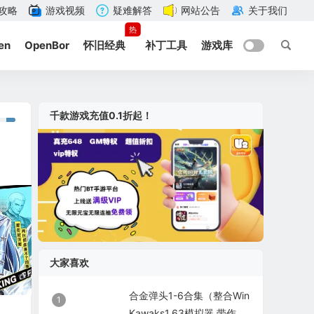
攻略
游戏视频
疑难解答
网站公告
关于我们
热
en
OpenBor
怀旧经典
补丁工具
游戏库
千款游戏充值0.1折起！
大家喜欢
合金弹头1-6合集（整合Win
1
Kawaks1.63模拟器 带作弊