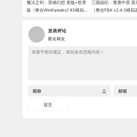
魔法之剑：英雄幻想 美版+世界
三国战纪：逐鹿中原 莫
版（整合WinKawaks1.45模拟器
（整合FBA v2.4.0模
带作弊码）
码）
发表评论
匿名网友
昵称
邮箱
提交