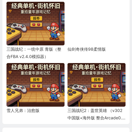
三国战纪：一统中原 青版（整
仙剑奇侠传98柔情版
合FBA v2.4.0模拟器）
雪人兄弟：治愈版
三国战纪2：盖世英雄 （v302
中国版+海外版 整合Arcade0.1
94 可插卡）