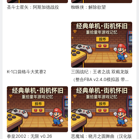
圣斗士星矢：阿斯加德战役
蜘蛛侠：解除欲望
K-1口袋格斗大奖赛2
三国战纪：王者之战 双截龙版
（整合FBA v2.4.0模拟器 带作
弊码）
拳皇2002：无限 v0.26
恶魔城：晓月之圆舞曲（汉化版