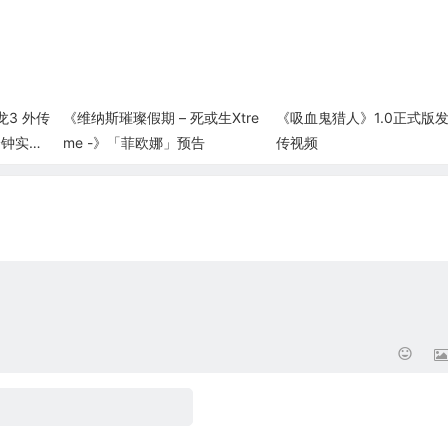
龙3 外传
《维纳斯璀璨假期 – 死或生Xtre
《吸血鬼猎人》1.0正式版
4分钟实机
me -》「菲欧娜」预告
传视频