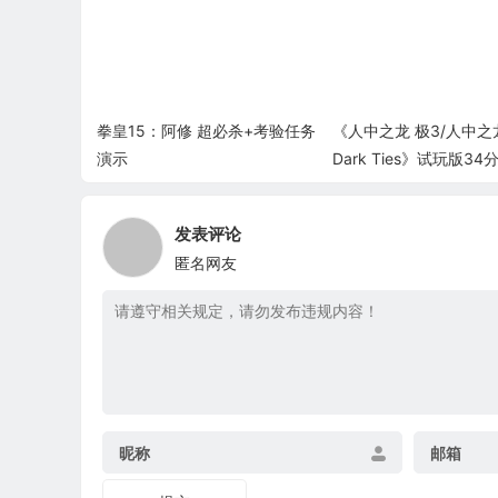
拳皇15：阿修 超必杀+考验任务
《人中之龙 极3/人中之
演示
Dark Ties》试玩版3
演示
发表评论
匿名网友
昵称
邮箱