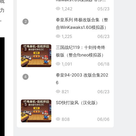
游戏
码）
1,242
05/23
力
。
拳皇系列 终极改版合集（整
2
合WinKawaks1.60模拟器）
1,225
06/23
三国战纪119：十剑传奇终
3
极版（整合fbneo模拟器）
1,091
06/18
拳皇94-2003 改版合集202
4
6
821
06/23
SD快打旋风（汉化版）
5
808
06/06