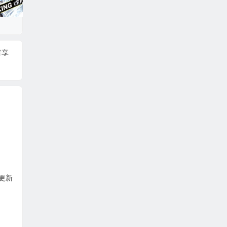
者享
。
本更新