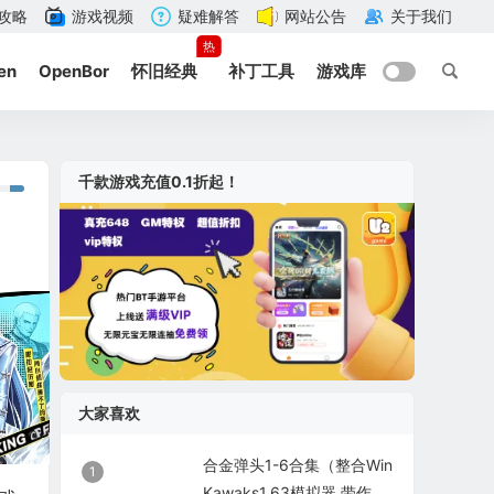
攻略
游戏视频
疑难解答
网站公告
关于我们
热
en
OpenBor
怀旧经典
补丁工具
游戏库
千款游戏充值0.1折起！
大家喜欢
合金弹头1-6合集（整合Win
1
Kawaks1.63模拟器 带作弊