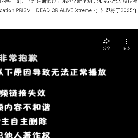
动的每一刻。「维纳斯假期」系列全新企划，沉浸式恋爱模拟游
tion PRISM - DEAD OR ALIVE Xtreme -）》即将于2025