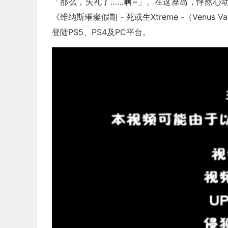
「那么，失礼了……啊~」。在这座岛，怦然心
《维纳斯璀璨假期 - 死或生Xtreme -（Venus Vaca
登陆PS5、PS4及PC平台。