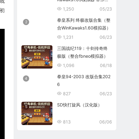
戏
码）
1,250
05/23
年初
拳皇系列 终极改版合集（整
2
合WinKawaks1.60模拟器）
1,231
06/23
三国战纪119：十剑传奇终
3
极版（整合fbneo模拟器）
1,096
06/18
拳皇94-2003 改版合集202
4
6
827
06/23
SD快打旋风（汉化版）
5
813
06/06