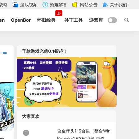
攻略
游戏视频
疑难解答
网站公告
关于我们
热
en
OpenBor
怀旧经典
补丁工具
游戏库
千款游戏充值0.1折起！
大家喜欢
合金弹头1-6合集（整合Win
1
Kawaks1.63模拟器 带作弊