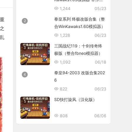
码）
1,244
05/23
拳皇系列 终极改版合集（整
重
2
合WinKawaks1.60模拟器）
之
1,228
06/23
乱
三国战纪119：十剑传奇终
3
极版（整合fbneo模拟器）
1,092
06/18
拳皇94-2003 改版合集202
4
6
822
06/23
SD快打旋风（汉化版）
5
808
06/06