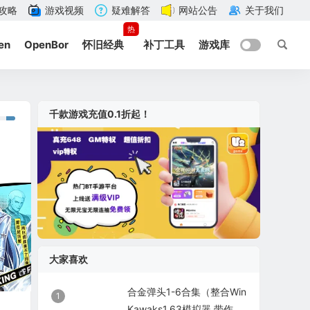
攻略
游戏视频
疑难解答
网站公告
关于我们
热
en
OpenBor
怀旧经典
补丁工具
游戏库
千款游戏充值0.1折起！
大家喜欢
合金弹头1-6合集（整合Win
1
Kawaks1.63模拟器 带作弊