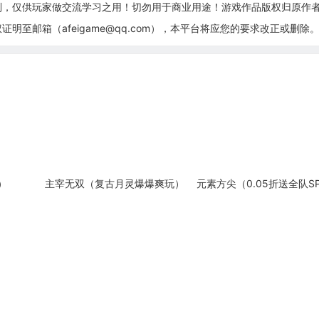
制，仅供玩家做交流学习之用！切勿用于商业用途！游戏作品版权归原作
至邮箱（afeigame@qq.com），本平台将应您的要求改正或删除
）
主宰无双（复古月灵爆爆爽玩）
元素方尖（0.05折送全队S