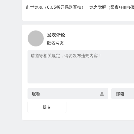
乱世龙魂（0.05折开局送百抽）
龙之觉醒（陨夜狂血多
发表评论
匿名网友
昵称
邮箱
提交