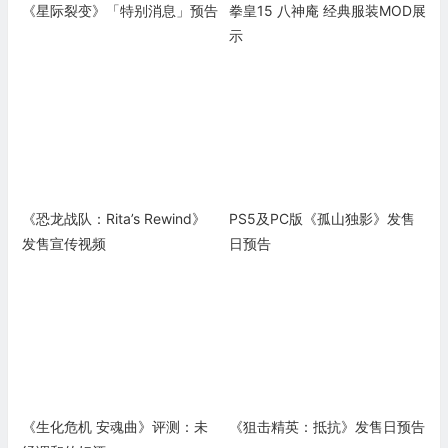
《星际裂变》「特别消息」预告
拳皇15 八神庵 经典服装MOD展
示
《恐龙战队：Rita’s Rewind》
PS5及PC版《孤山独影》发售
发售宣传视频
日预告
《生化危机 安魂曲》评测：未
《狙击精英：抵抗》发售日预告