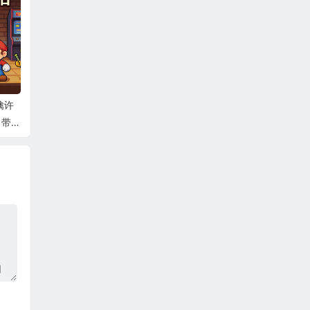
擒许
 带作