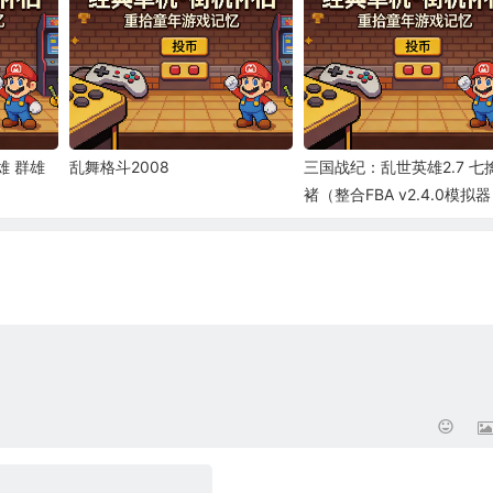
雄 群雄
乱舞格斗2008
三国战纪：乱世英雄2.7 七
褚（整合FBA v2.4.0模拟器
弊码）