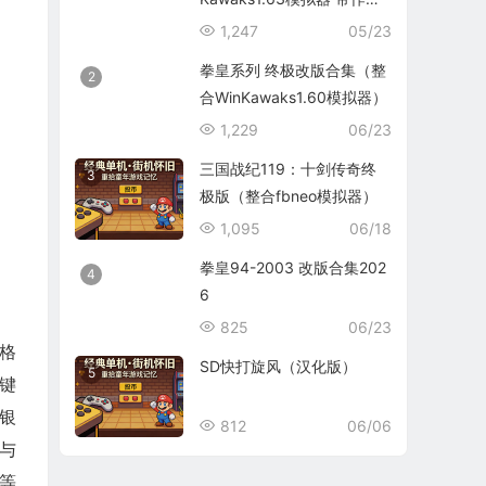
码）
1,247
05/23
拳皇系列 终极改版合集（整
2
合WinKawaks1.60模拟器）
1,229
06/23
三国战纪119：十剑传奇终
3
极版（整合fbneo模拟器）
1,095
06/18
拳皇94-2003 改版合集202
4
6
825
06/23
M格
SD快打旋风（汉化版）
5
键
银
812
06/06
与
》等