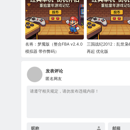
名将：梦魇版（整合FBA v2.4.0
三国战纪2012：乱世枭
模拟器 带作弊码）
再起 优化版
发表评论
匿名网友
昵称
邮箱