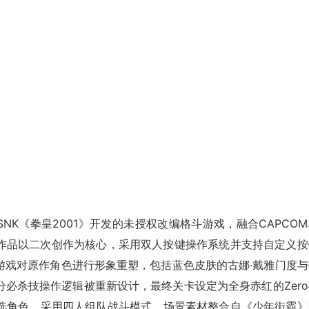
年基于SNK《拳皇2001》开发的未授权改编格斗游戏，融合CAPCO
作品以二次创作为核心，采用双人按键操作系统并支持自定义按
游戏对原作角色进行形象重塑，包括蓝色皮肤的古娜·戴雅门度与
必杀技操作逻辑被重新设计，最终关卡设定为全身赤红的Zero
0名可选角色，采用四人组队战斗模式，场景素材整合自《少年街霸