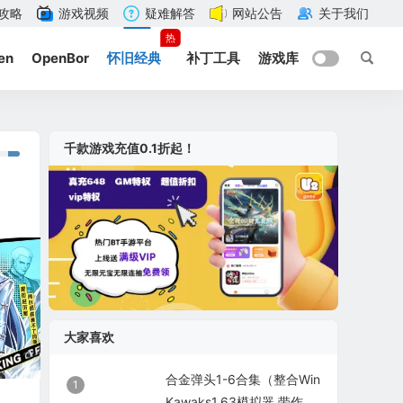
攻略
游戏视频
疑难解答
网站公告
关于我们
热
en
OpenBor
怀旧经典
补丁工具
游戏库
千款游戏充值0.1折起！
大家喜欢
合金弹头1-6合集（整合Win
1
Kawaks1.63模拟器 带作弊