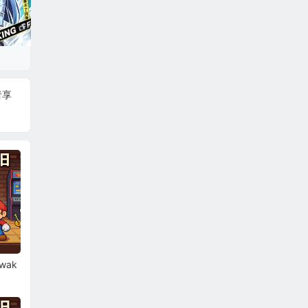
者享
。
wak