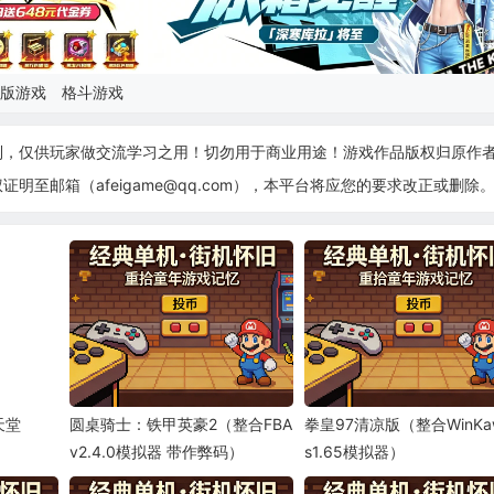
版游戏
格斗游戏
制，仅供玩家做交流学习之用！切勿用于商业用途！游戏作品版权归原作
至邮箱（afeigame@qq.com），本平台将应您的要求改正或删除
天堂
圆桌骑士：铁甲英豪2（整合FBA
拳皇97清凉版（整合WinKa
v2.4.0模拟器 带作弊码）
s1.65模拟器）