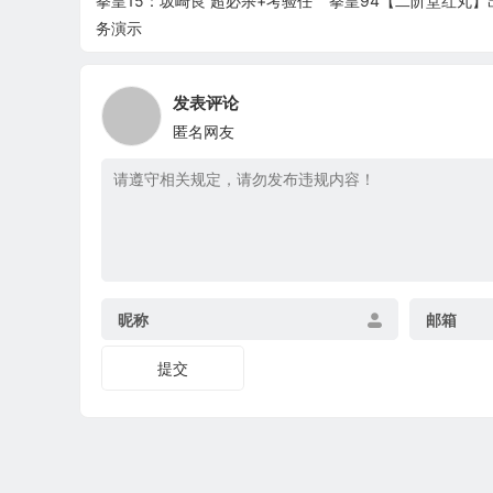
拳皇15：坂崎良 超必杀+考验任
拳皇94【二阶堂红丸】
务演示
发表评论
匿名网友
昵称
邮箱
提交