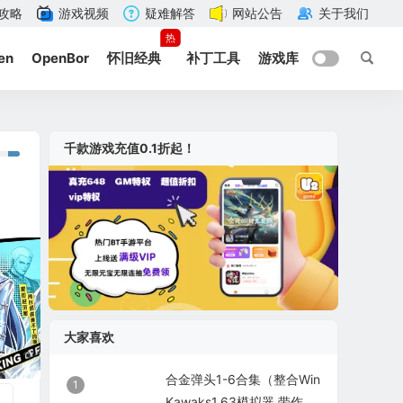
攻略
游戏视频
疑难解答
网站公告
关于我们
热
en
OpenBor
怀旧经典
补丁工具
游戏库
千款游戏充值0.1折起！
大家喜欢
合金弹头1-6合集（整合Win
1
Kawaks1.63模拟器 带作弊