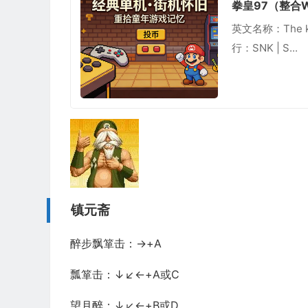
拳皇97（整合W
英文名称：The k
行：SNK | S...
镇元斋
醉步飘箪击：→+A
瓢箪击：↓↙←+A或C
望月醉：↓↙←+B或D