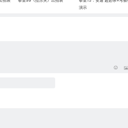
出招表
拳皇99《拉尔夫》出招表
拳皇15：安迪 超必杀+考验
演示