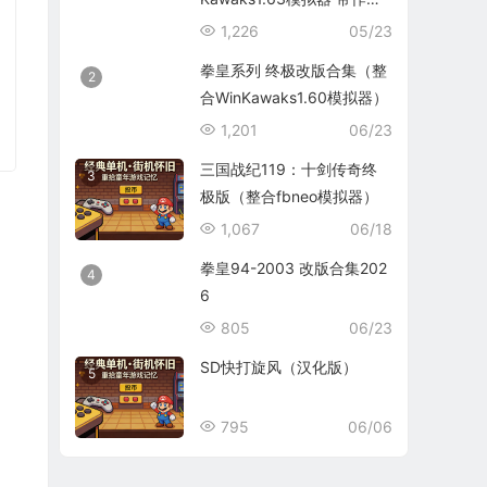
码）
1,226
05/23
拳皇系列 终极改版合集（整
2
合WinKawaks1.60模拟器）
1,201
06/23
三国战纪119：十剑传奇终
3
极版（整合fbneo模拟器）
1,067
06/18
拳皇94-2003 改版合集202
4
6
805
06/23
SD快打旋风（汉化版）
5
795
06/06