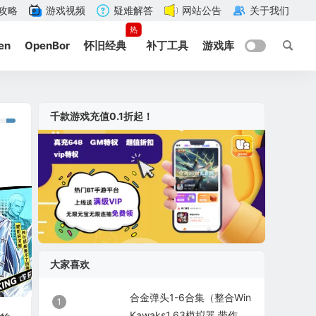
攻略
游戏视频
疑难解答
网站公告
关于我们
热
en
OpenBor
怀旧经典
补丁工具
游戏库
千款游戏充值0.1折起！
大家喜欢
合金弹头1-6合集（整合Win
1
Kawaks1.63模拟器 带作弊