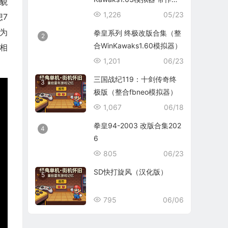
貌
码）
1,226
05/23
7
，为
拳皇系列 终极改版合集（整
2
合WinKawaks1.60模拟器）
相
1,201
06/23
三国战纪119：十剑传奇终
3
极版（整合fbneo模拟器）
1,067
06/18
拳皇94-2003 改版合集202
4
6
805
06/23
SD快打旋风（汉化版）
5
795
06/06