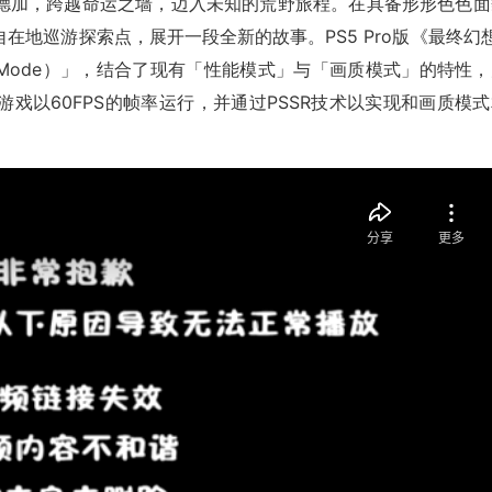
德加，跨越命运之墙，迈入未知的荒野旅程。在具备形形色色面
地巡游探索点，展开一段全新的故事。PS5 Pro版《最终幻想
ity Mode）」，结合了现有「性能模式」与「画质模式」的特性
戏以60FPS的帧率运行，并通过PSSR技术以实现和画质模式