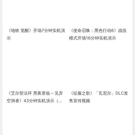
《地铁 觉醒》开场7分钟实机演
《使命召唤：黑色行动6》战役
示
模式开场16分钟实机演示
《艾尔登法环 黑夜君临 – 见弃
《征服之歌》「瓦尼尔」DLC发
空洞者》43分钟实机演示（废
售宣传视频
弃物之王头目战）