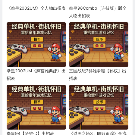
《拳皇2002UM》全人物出招表
拳皇98Combo（连技版）版全
人物出招表
拳皇2002UM《麻宫雅典娜》出
三国战纪2群雄争霸【孙权】出
招表
招表
拳皇94【哈维·D】出招表
《谜画之塔3：阴影追踪》全流