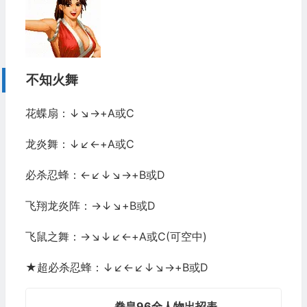
不知火舞
花蝶扇：↓↘→+A或C
龙炎舞：↓↙←+A或C
必杀忍蜂：←↙↓↘→+B或D
飞翔龙炎阵：→↓↘+B或D
飞鼠之舞：→↘↓↙←+A或C(可空中)
★超必杀忍蜂：↓↙←↙↓↘→+B或D
拳皇96全人物出招表