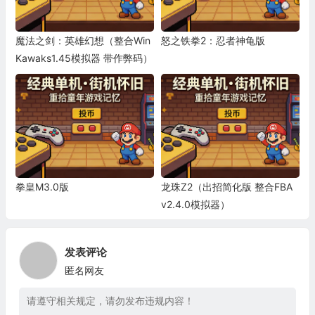
魔法之剑：英雄幻想（整合Win
怒之铁拳2：忍者神龟版
Kawaks1.45模拟器 带作弊码）
拳皇M3.0版
龙珠Z2（出招简化版 整合FBA
v2.4.0模拟器）
发表评论
匿名网友