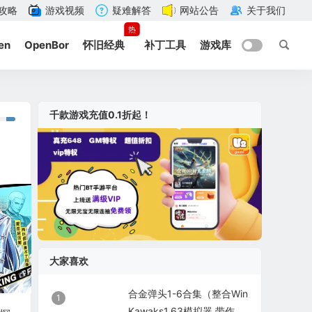
攻略
游戏视频
疑难解答
网站公告
关于我们
热
en
OpenBor
怀旧经典
补丁工具
游戏库
千款游戏充值0.1折起！
大家喜欢
合金弹头1-6合集（整合Win
1
Kawaks1.63模拟器 带作弊