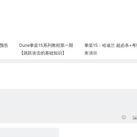
日预告
Dune拳皇15系列教程第一期
拳皇15：哈迪兰 超必杀+考
【跳跃攻击的基础知识】
务演示