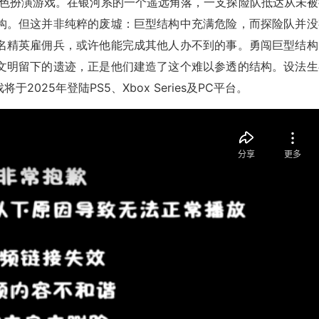
作角色扮演游戏。在银河系的一个遥远角落，一支探险队抵达从未被
构。但这并非纯粹的废墟：巨型结构中充满危险，而探险队并没
名精英雇佣兵，或许他能完成其他人办不到的事。勇闯巨型结构
文明留下的遗迹，正是他们建造了这个难以参透的结构。设法生
025年登陆PS5、Xbox Series及PC平台。