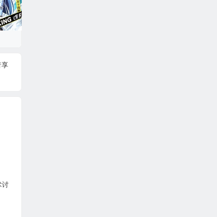
者享
。
术讨