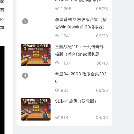
探
码）
1,266
05/23
有
内
拳皇系列 终极改版合集（整
2
合WinKawaks1.60模拟器）
存
1,241
06/23
三国战纪119：十剑传奇终
3
极版（整合fbneo模拟器）
1,107
06/18
拳皇94-2003 改版合集202
4
6
833
06/23
SD快打旋风（汉化版）
5
818
06/06