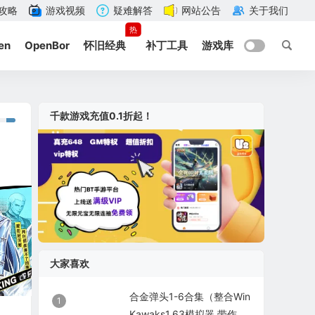
攻略
游戏视频
疑难解答
网站公告
关于我们
热
en
OpenBor
怀旧经典
补丁工具
游戏库
千款游戏充值0.1折起！
大家喜欢
合金弹头1-6合集（整合Win
1
Kawaks1.63模拟器 带作弊