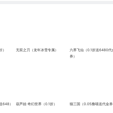
折）
无双之刃（龙年冰雪专属）
六界飞仙（0.1折送6480代
券）
送648）
葫芦娃·奇幻世界（0.1折）
猫三国（0.05撸喵送代金