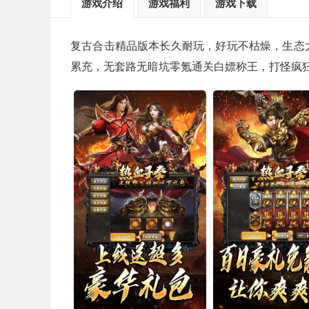
游戏介绍
游戏福利
游戏下载
复古合击精品版本长久耐玩，好玩不枯燥，生态
累充，无套路无暗坑零氪通关白嫖称王，打怪疯