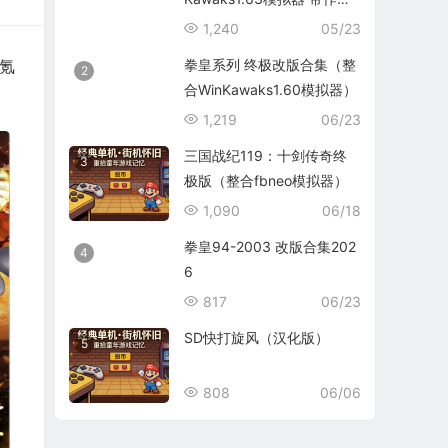
码）
1,240
05/23
拳皇系列 终极改版合集（整
氪
2
合WinKawaks1.60模拟器）
1,219
06/23
三国战纪119：十剑传奇终
3
极版（整合fbneo模拟器）
1,090
06/18
拳皇94-2003 改版合集202
4
6
817
06/23
SD快打旋风（汉化版）
5
808
06/06