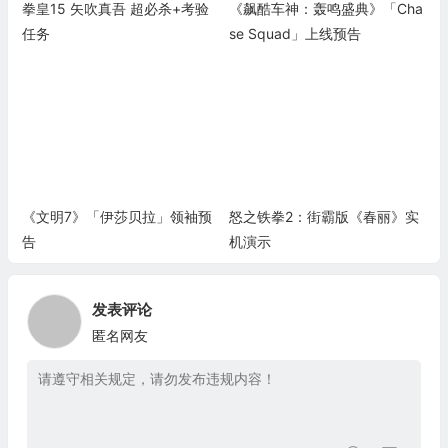
拳皇15 矢吹真吾 超必杀+考验
《飙酷车神：轰鸣盛典》「Cha
任务
se Squad」上线预告
《文明7》「伊莎贝拉」领袖预
怒之铁拳2：街霸版《春丽》实
告
机演示
发表评论
匿名网友