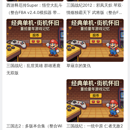
西游释厄传Super：悟空大乱斗
三国战纪2012：邪凤天炽 琴双·
（整合FBA v2.4.0模拟器 带作
情殇独霸天下 武将版（整合FB
弊码）
A v2.4.0模拟器 带作弊码）
三国战纪：乱世英雄 群雄逐鹿
草薙京的复仇
无双版
三国志2：多版本合集（整合Wi
三国战纪：一统中原 仁者无敌2