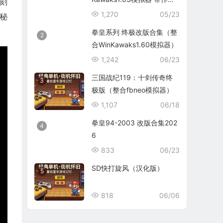
刻
码）
1,270
05/23
秘
拳皇系列 终极改版合集（整
2
合WinKawaks1.60模拟器）
1,242
06/23
三国战纪119：十剑传奇终
3
极版（整合fbneo模拟器）
1,107
06/18
拳皇94-2003 改版合集202
4
6
833
06/23
SD快打旋风（汉化版）
5
818
06/06