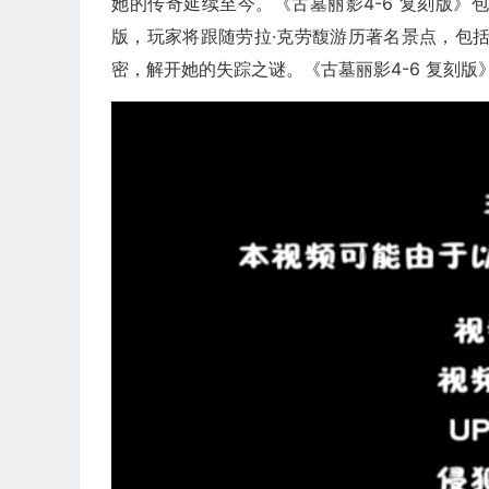
她的传奇延续至今。《古墓丽影4-6 复刻版
版，玩家将跟随劳拉·克劳馥游历著名景点，包
密，解开她的失踪之谜。《古墓丽影4-6 复刻版》将于