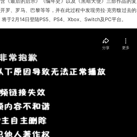
》包含《最后的启示》《编年史》以及《黑暗天使》三部作品的复
括开罗、罗马、巴黎等等，并在此过程中发现劳拉·克劳馥过去的
2月14日登陆PS5、PS4、Xbox、Switch及PC平台。