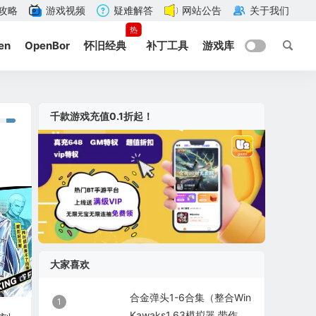
攻略
游戏视频
疑难解答
网站公告
关于我们
热
en
OpenBor
怀旧经典
补丁工具
游戏库
千款游戏充值0.1折起！
大家喜欢
合金弹头1-6合集（整合Win
1
Kawaks1.63模拟器 带作弊