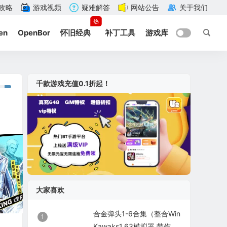
攻略
游戏视频
疑难解答
网站公告
关于我们
热
en
OpenBor
怀旧经典
补丁工具
游戏库
千款游戏充值0.1折起！
大家喜欢
合金弹头1-6合集（整合Win
1
Kawaks1.63模拟器 带作弊