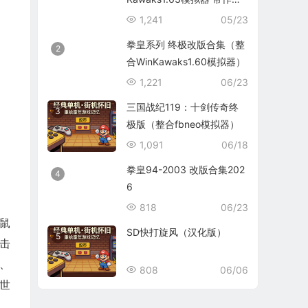
码）
1,241
05/23
拳皇系列 终极改版合集（整
2
合WinKawaks1.60模拟器）
1,221
06/23
三国战纪119：十剑传奇终
3
极版（整合fbneo模拟器）
1,091
06/18
拳皇94-2003 改版合集202
4
6
818
06/23
鼠
SD快打旋风（汉化版）
5
击
、
808
06/06
世