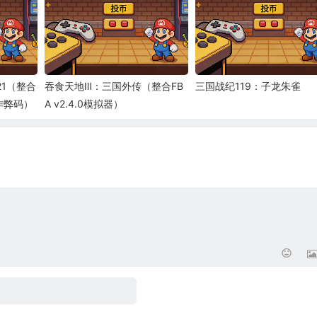
21（整合
吞食天地Ⅲ：三国外传（整合FB
三国战纪119：子龙朱雀
带作弊码）
A v2.4.0模拟器）