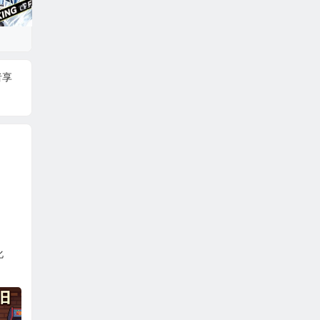
者享
。
化