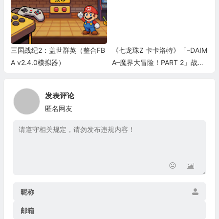
三国战纪2：盖世群英（整合FB
《七龙珠Z 卡卡洛特》「–DAIM
A v2.4.0模拟器）
A–魔界大冒险！PART 2」战斗
预告
发表评论
匿名网友
昵称
邮箱