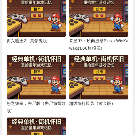
街头霸王2：真豪鬼版
拳皇97：所向披靡Plus（WinKa
waks1.60模拟器）
怒之铁拳：丧尸版（丧尸布雷兹
超级快打旋风（黄金版）
版）