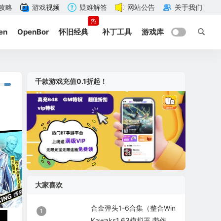
攻略
游戏视频
疑难解答
网站公告
关于我们
热
en
OpenBor
怀旧经典
补丁工具
游戏库
千款游戏充值0.1折起！
大家喜欢
合金弹头1-6合集（整合Win
1
Kawaks1.63模拟器 带作弊