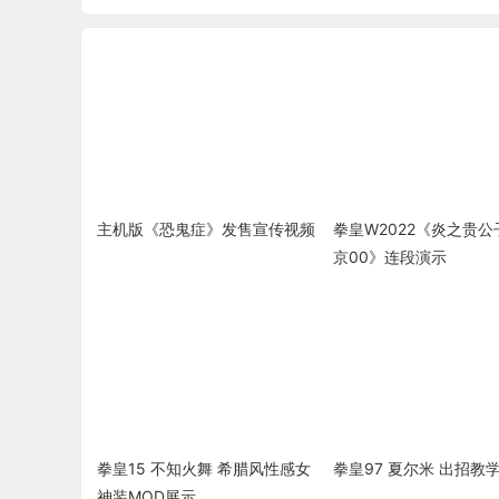
主机版《恐鬼症》发售宣传视频
拳皇W2022《炎之贵公
京00》连段演示
拳皇15 不知火舞 希腊风性感女
拳皇97 夏尔米 出招教
神装MOD展示