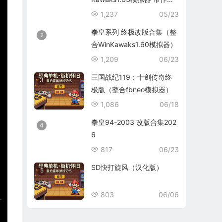
码）
1,237
05/23
拳皇系列 终极改版合集（整
2
合WinKawaks1.60模拟器）
1,209
06/23
三国战纪119：十剑传奇终
3
极版（整合fbneo模拟器）
1,086
06/18
拳皇94-2003 改版合集202
4
6
817
06/23
SD快打旋风（汉化版）
5
803
06/06