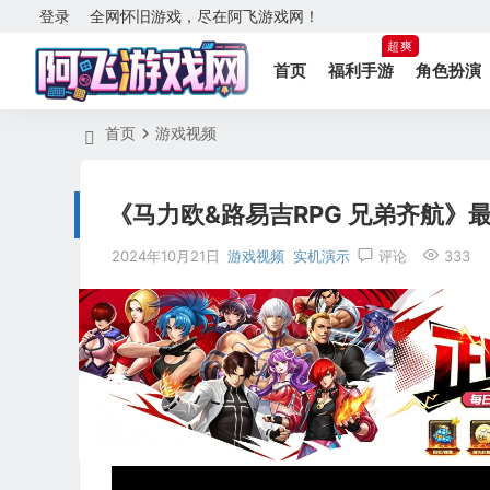
登录
全网怀旧游戏，尽在阿飞游戏网！
超爽
首页
福利手游
角色扮演
首页
游戏视频
《马力欧&路易吉RPG 兄弟齐航》
2024年10月21日
游戏视频
实机演示
评论
333