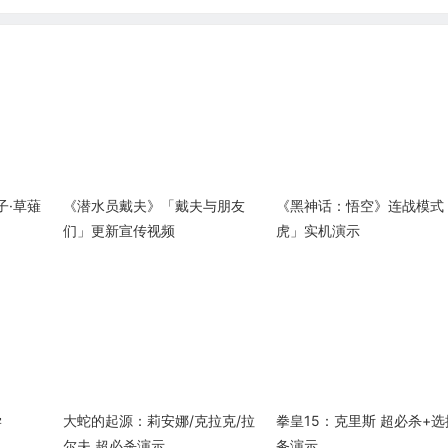
子·草薙
《潜水员戴夫》「戴夫与朋友
《黑神话：悟空》连战模式
们」更新宣传视频
虎」实机演示
学
大蛇的起源：莉安娜/克拉克/拉
拳皇15：克里斯 超必杀+选
尔夫 超必杀演示
务演示