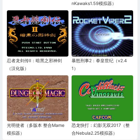
nKawaks1.59模拟器）
忍者龙剑传II：暗黑之邪神剑
暴怒刑事2：拳皇世纪（v2.4
（汉化版）
1）
光明使者（多版本 整合Mame
恐龙快打：幻影无双2017（整
模拟器）
合Nebula2.25模拟器）