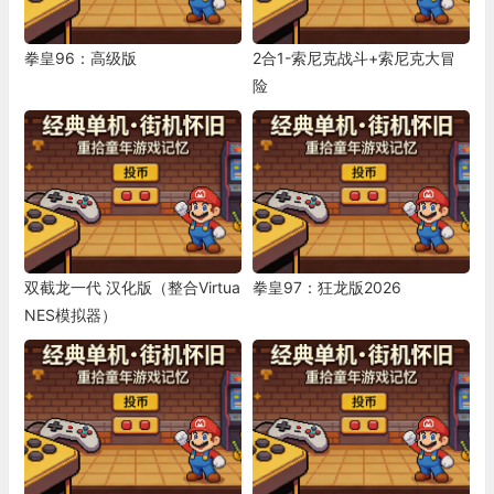
拳皇96：高级版
2合1-索尼克战斗+索尼克大冒
险
双截龙一代 汉化版（整合Virtua
拳皇97：狂龙版2026
NES模拟器）